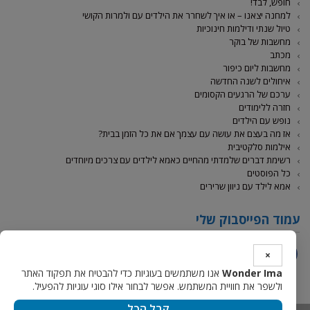
חופש, לבד!
למחנה יצאנו – או איך לשחרר את הילדים עם ולמרות הקושי
טיול שנתי ודילמות חינוכיות
מחשבות של בוקר
מכתב
מחשבות ליום כיפור
איחולים לשנה החדשה
ערכם של הרגעים הקסומים
חזרה ללימודים
נופש עם הילדים
אז מה בעצם את עושה עם עצמך אם את כל הזמן בבית?
אילמות סלקטיבית
רשימת דברים שלמדתי מהחיים כאמא לילדים עם צרכים מיוחדים
כל הפוסטים
אמא לילד עם ניוון שרירים
עמוד הפייסבוק שלי
×
Facebook
Wonder Ima
אנו משתמשים בעוגיות כדי להבטיח את תפקוד האתר
ולשפר את חוויית המשתמש. אפשר לבחור אילו סוגי עוגיות להפעיל.
קבל הכל