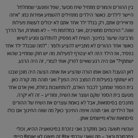
בין ההורים והמורים מתחיל שיח מכוער, שפל ופוגעני שמחלחל
היישר לילדים. כאשר הילדים מתחילים להשמיע אמירות כמו: "איזה
פראיירים אתם, רק בגלל ילד אחד אתם לא יכולים לעשות פעילות
שווה." הויכוחים ממשיכים, ואני במלחמת חיי – לא מוותרת, ועל הדרך
מרביצה שיעור בחינוך. השיח לא מפסיק להתלהם ומגיע לשיאו
כאשר אחד ההורים לא מתבייש להציע ולומר : "למה שבגלל ילד אחד
נפסיד, אז הילד הזה לא יצטרף לפעילות. מה יש חוק שמחייב שהוא
ישתתף?" אם היה רגע שאיים לפרק אותי לגמרי, זה היה הרגע.
לאן הגענו? האם אותו הורה שהציע את אותה הצעה היה מוכן שבנו
לא ישתתף בפעילות לו המצב היה הפוך? ואני תוהה מה קורה כאן.
בית הספר שמחנך לכבוד האדם, להתחשבות בזולת, ואין אדם אחד
מטעם בית הספר שקם ועוצר את השיח, ומודיע – זה לא יקרה.
מחנכים בסיסמאות, אבל לא באמת עוצרים את השיח של ההורים
ושל הילדים. ואני תוהה איפה החינוך כאן? מה שווה החינוך אם כולו
סיסמאות שלא מיישמים אותן.
ועכשיו תשעה באב מתקרב ואני נזכרת בסיטואציה ההיא, וכולי
צמרמורת וכאב – מה שאני עברתי אז!!! זה פשוט לא יאומן!!! הייתי