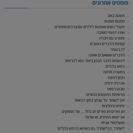
פוסטים אחרונים
תשעה באב
מתנות מתנות
מעגלי נשים ואמהות לילדים עם צרכים מיוחדים
שינוי דפוסי חשיבה
ספורט עם חברה
קופסת הדברים הטובים
לג בעומר
הדברים ששואבים אותנו
לפעמים הדבר הנכון ביותר הוא להרפות
כיסא גלגלים
במשרה מלאה
נקיון לפסח
אנרגיה ירודה
שבוע רפואי
מרשימת המעשים ההזויים
איך לשמור על עצמך בתוך הכאוס
טיפים והמלצות
חג פורים חג פורים חג גדול…. של ממתקים
אני אמא מיוחדת, או שלא?
מושלמת? אני!!!
לשחרר, כן לשחרר, גם כשהוא בכיסא גלגלים