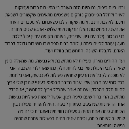
וכמו ביום כיפור, גם היום הזה מעורר בי מחשבות רבות ועמוקות.
לאויר ולחלל הפייסבוק נזרקים משפטים מתאימים שקשורים לשנאת
חינם, לאהבת חינם, ולמה שקורה לנו כשאנחנו לא מכבדים האחד
את השני. המחשבות האלו זורקות אותי שלוש- ארבע שנים אחורה.
בני הבכור (ילד עם ניוון שרירים, באותה תקופה עדיין יכול ללכת
מעט) עומד לסיים כיתה ו, לומד בבית ספר שבו חשיבות גדולה לכבוד
האדם, לקבלת השונה, התחשבות בזולת ועוד.
ועד ההורים מארגן פעילות לא מתחשבת ולא נגישה, מה שמעלה סימן
שאלה לגבי היכולת של בני להיות חלק כמו שאר ילדי השכבה. אני
לא מוכנה לקבל את הרעיון שתהיה פעילות לא נגישה, ואני נלחמת
בכל כוחי עבור הבן שלי. עבור הדבר הבסיסי בעיניי שהבן שלי צריך
להיות חלק מהכלל, ואם זה אומר שהכלל צריך להתחשב, אז הכלל
מתחשב. הרי ברור שעם טיפה רצון, אפשר לעשות פעילויות נגישות.
אחד הרעיונות שמוצעים כפתרון לבעיה, היא להפריד פעילות בין
הכיתות. כיתה אחת תהיה בפעילות חווייתית ואתגרית כי זה מה
שחשוב לאותה כיתה, וכיתה שניה תהיה בפעילות אחרת שתהיה
נגישה ומותאמת.