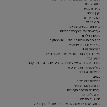
כיסא גלגלים
במשרה מלאה
נקיון לפסח
אנרגיה ירודה
שבוע רפואי
מרשימת המעשים ההזויים
איך לשמור על עצמך בתוך הכאוס
טיפים והמלצות
חג פורים חג פורים חג גדול…. של ממתקים
אני אמא מיוחדת, או שלא?
מושלמת? אני!!!
לשחרר, כן לשחרר, גם כשהוא בכיסא גלגלים
חופש, לבד!
למחנה יצאנו – או איך לשחרר את הילדים עם ולמרות הקושי
טיול שנתי ודילמות חינוכיות
מחשבות של בוקר
מכתב
מחשבות ליום כיפור
איחולים לשנה החדשה
ערכם של הרגעים הקסומים
חזרה ללימודים
נופש עם הילדים
אז מה בעצם את עושה עם עצמך אם את כל הזמן בבית?