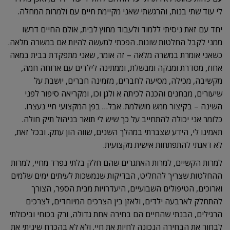
לי עוד שתי בנות, והרגשתי שאני מקיימת חיים עם ולמרות המחלה.
יחד עם זאת ניסיתי ללמוד ולעבוד מחוץ לבית, אולם החיים דרשו
ממני לקבל החלטות שונות. הפכתי למעשה להיות אם במשרה מלאה.
כשאני אומרת במשרה מלאה – זה אומר, שאני מתפקדת בבית במאה
אחוז, מסדרת ומנקה ומבשלת, וממתינה לילדים עם ארוחה חמה,
מקשיבה, מכילה, מסיעה לחברים, מזמינה חברים, יושבת על
שיעורים, מבחנים והכנה לכיתה א ולגן וכו, ומקריאה סיפור לפני
השינה – בקיצור ממש מושלמת. אבל… בפן המקצועי חיי נעצרו.
כלומר אני יכולה להתחייב על כך שיש לי תואר בניהול תיק חולה.
תאמינו לי, הידע שצברתי במהלך השנים, שווה הון עתק. ובכל זאת,
לא דאגתי להתפתחות אישית מקצועית.
למרות הקשיים, למרות האתגרים שהם חלק בלתי נפרד מחיי, למרות
ההחלטות שצריך להחליט, הבדיקות שנמשכות לעיתים ימים שלמים
וארוכים, הטיפולים השבועיים, היעדרויות מבית הספר, הצורך
להתחלק לארבעה ילדים, ולאזן בין הצרכים המיוחדים, לצרכים
הרגילים, הבנתי שהחיים הם בחירה אחת גדולה, ורק בכוחי וביכולתי
לבחור את הבחירה הנכונה לחיות את חיי. ולא לא בהכרח שיניתי את