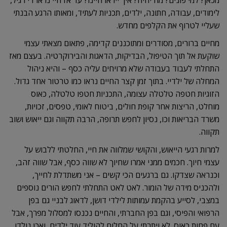
מכאן? למי פונים? מה יהיה? איך ייראו חיינו? עד אז חיי נראו די רגיל,
לימודים, עבודה, חתונה, ילדים, תכניות לעתיד, ומאותו הרגע הבנתי
שעליי לטרוף את הקלפים מחדש.
מחיים ברורים, מסודרים ומתוכננים קדימה, פתאום מצאתי עצמי
שוקעת אל תוך הטיפול, הבדיקות, הדאגות והבירוקרטיה. בעצם מאז
התחלתי לעבוד בעבודה שלא מרויחים עליה כסף – והיא ניהול
המחלה של ילדיי. בתוך זמן קצר החיים נראו כמו טרטור אחד גדול.
הזוגיות חטפה טלטלה עצומה, התכניות חטפו טלטלה, כאוס
מוחלט, הריצות אחר קופת חולים, ביטוח לאומי, טפסים, זכויות,
משרד הבריאות וכו, נסיון לחפש תרופה, הרבה תקווה וגם ייאוש ושוב
תקווה.
למרות רגעי הייאוש, והקושי שמלווה את חיי, החלטתי ללבוש על
עצמי חיוך. חכמים ממני אמרו שחיוך לא שווה כסף, אבל שווה זהב,
וכנראה שצדקו. גם ברגעים הכי קשים – אני משתדלת לחייך,
ולהכניס מידה של הומור. לאט לאט התחלתי לחפש הורים נוספים
במצבי, לסייע בהקמת עמותות לילדי דושן, לדאוג לבניי גם בפן
הרפואי והפיסי, וגם בפן החברתי, והחיים נכנסו למסלול מפרך, אבל
עם פחות כאוס. לא ויתרתי על החלום להוליד עוד ילדים, ואכן נולדו