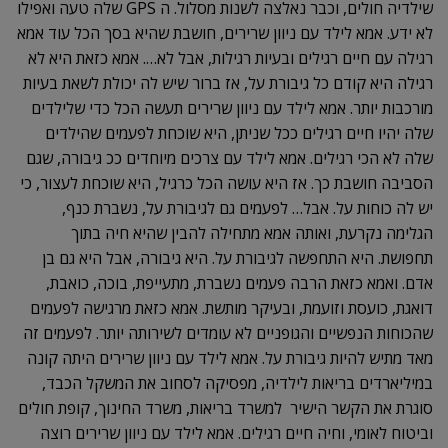
שילדיה חולים, וכבר נאלצה לשנות מסלול. ה GPS שלה טעה ואפילו
לא ידע. אמא לילד עם ניוון שרירים, חושבת שהיא בסך הכל עוד אמא
רגילה עם חיים רגילים ובעיות רגילות, אבל לא…. אמא כזאת היא לא
רגילה היא קודם כל גיבורת על, אז ברור שיש לה יכולת לשאת בעיות
מורכבות יותר. אמא לילד עם ניוון שרירים תעשה הכל כדי שלילדים
שלה יהיו חיים רגילים ככל שניתן, היא שוכחת לפעמים שהילדים
שלה לא הכי רגילים. אמא לילד עם צרכים מיוחדים ככ גיבורה, שגם
הסביבה חושבת כך. אז היא עושה הכל כרגיל, היא שוכחת לעצור, כי
יש לה כוחות על. אבל… לפעמים גם לגיבורת על, נשברת כנף,
הגלימה נקרעת, ואותה אמא מתחילה להבין שהיא חיה בתוך
תחפושת. היא התחפשה לגיבורת על. היא גיבורה, אבל היא גם בן
אדם. ואמא כזאת הרבה פעמים נשברת, מתעייפת, בוכה, כואבת,
דואגת, כועסת וזועמת, ובעיקר מותשת. אמא כזאת מרגישה לפעמים
שהכוחות הנפשיים והגופניים לא עומדים לשירותה יותר. לפעמים זה
מאד מתיש להיות גיבורת על. אמא לילד עם ניוון שרירים היתה קונה
במיליארדים בריאות לילדיה, מפסיקה לסחוב את המשקל הכבד,
סוגרת את הקשר הישיר למשרד בריאות, משרד החינוך, קופת חולים
וביטוח לאומי, וחיה חיים רגילים. אמא לילד עם ניוון שרירים רוצה