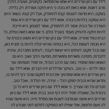
לילד עם ניוון שרירים היא אמא שהתמלאה בקמטים, ושערה הלבין
מרוב דאגות. אמא כזאת לא בוכה כי היא חזקה ושורדת. רק בלילה
בשקט, היא מרשה לעצמה קצת להתפרק, אבל רק קצת. בשאר היום
היא עסוקה בלהיות גיבורה. אמא לילד עם ניוון שרירים היא עמוד
השדרה של הבית. אסור לה להתפרק, אסור למצמץ, היא חייבת
להיות חזקה ולהחיק מעמד בשביל כולם. כי אם אמא כזאת נופלת, כל
הבית נופל אחריה. אמא לילד עם ניוון שרירים היא פשוט גיבורת על.
היא מנסה לעשות הכל, היא בטוחה שהיא יכולה להיות בו זמנית כאן,
שם ובכל מקום. לעיתים היא יוצאת לעבוד, לעיתים מתנדבת, עוזרת
לחברות, מזמינה ומארחת ומתארחת, מסיעה הלוך ושוב. היא גם
האמא האת שתמיד באה עם הרכב הגדול, אז תמיד מעמיסה עוד
כמה ילדים – נו טוב…העיקר שלילדים יהיו חברים. אמא לילד עם
ניוון שרירים היא אמא שתהפוך את הבית למקום שהכי כיף להיות בו,
ותדאג שהיא והבית יספקו הכל – יצירה, ימי הולדת , אוכל טוב,
חברים וכל מה שצריך. כי אמא לילד עם ניוון שרירים היא כל כך
גיבורת על, שאצלה תמיד יהיה כיף וטוב בבית. אמא לילד עם ניוון
שרירים היא אישה שנאלצה לשנות את מסלול חייה. היא אישה שהיו
לה פעם חלומות, אולי אפילו לא הספיקה לחלום לפני שנודע לה