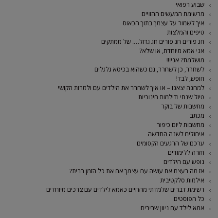
שבוע רפואי
מרשימת המעשים ההזויים
איך לשמור על עצמך בתוך הכאוס
טיפים והמלצות
חג פורים חג פורים חג גדול…. של ממתקים
אני אמא מיוחדת, או שלא?
מושלמת? אני!!!
לשחרר, כן לשחרר, גם כשהוא בכיסא גלגלים
חופש, לבד!
למחנה יצאנו – או איך לשחרר את הילדים עם ולמרות הקושי
טיול שנתי ודילמות חינוכיות
מחשבות של בוקר
מכתב
מחשבות ליום כיפור
איחולים לשנה החדשה
ערכם של הרגעים הקסומים
חזרה ללימודים
נופש עם הילדים
אז מה בעצם את עושה עם עצמך אם את כל הזמן בבית?
אילמות סלקטיבית
רשימת דברים שלמדתי מהחיים כאמא לילדים עם צרכים מיוחדים
כל הפוסטים
אמא לילד עם ניוון שרירים