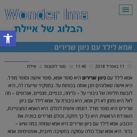
תפריט
פתח סרגל
אמא לילד עם ניוון שרירים
על
11 באפריל 2018
11:40
סגור לתגובות
איילת
אמא
אמא לילד עם
ניוון שרירים
היא סופר אמא, סופר אישה וסופר מודל.
לילד
היא אישה שאלוהים חנן אותה בכוחות על. בתפקיד שייעדו לה, היא
לובשת חליפה של גיבורי על – גלימה, כנפיים, מגפיים, אגרופים – מה
עם
לא? היא מזמן לא רק אמא, היא גיבורת על. אמא לילד עם ניוון
ניוון
שרירים היא סופר מודל. דוגמה אישית לכולם. היא האמא המצטיינת,
שרירים
השורדת הראשית. היא כל כך חזקה, וכולם מורידים בפניה את
הכובע. אמא לילד עם ניוון שרירים היא אמא שמחה במה שיש –
ברור. היא אמא שכל כולה עסוקה בחשיבה חיובית, אופטימיות. אמא