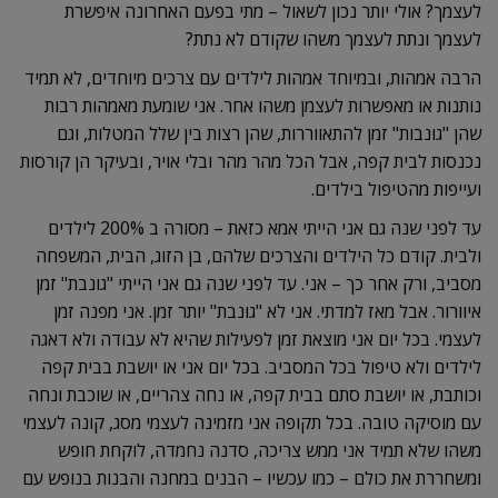
לעצמך? אולי יותר נכון לשאול – מתי בפעם האחרונה איפשרת
לעצמך ונתת לעצמך משהו שקודם לא נתת?
הרבה אמהות, ובמיוחד אמהות לילדים עם צרכים מיוחדים, לא תמיד
נותנות או מאפשרות לעצמן משהו אחר. אני שומעת מאמהות רבות
שהן "גונבות" זמן להתאווררות, שהן רצות בין שלל המטלות, וגם
נכנסות לבית קפה, אבל הכל מהר מהר ובלי אויר, ובעיקר הן קורסות
ועייפות מהטיפול בילדים.
עד לפני שנה גם אני הייתי אמא כזאת – מסורה ב 200% לילדים
ולבית. קודם כל הילדים והצרכים שלהם, בן הזוג, הבית, המשפחה
מסביב, ורק אחר כך – אני. עד לפני שנה גם אני הייתי "גונבת" זמן
איוורור. אבל מאז למדתי. אני לא "גונבת" יותר זמן. אני מפנה זמן
לעצמי. בכל יום אני מוצאת זמן לפעילות שהיא לא עבודה ולא דאגה
לילדים ולא טיפול בכל המסביב. בכל יום אני או יושבת בבית קפה
וכותבת, או יושבת סתם בבית קפה, או נחה צהריים, או שוכבת ונחה
עם מוסיקה טובה. בכל תקופה אני מזמינה לעצמי מסג, קונה לעצמי
משהו שלא תמיד אני ממש צריכה, סדנה נחמדה, לוקחת חופש
ומשחררת את כולם – כמו עכשיו – הבנים במחנה והבנות בנופש עם