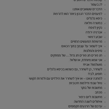
לג בעומר
הדברים ששואבים אותנו
לפעמים הדבר הנכון ביותר הוא להרפות
כיסא גלגלים
במשרה מלאה
נקיון לפסח
אנרגיה ירודה
שבוע רפואי
מרשימת המעשים ההזויים
איך לשמור על עצמך בתוך הכאוס
טיפים והמלצות
חג פורים חג פורים חג גדול…. של ממתקים
אני אמא מיוחדת, או שלא?
מושלמת? אני!!!
לשחרר, כן לשחרר, גם כשהוא בכיסא גלגלים
חופש, לבד!
למחנה יצאנו – או איך לשחרר את הילדים עם ולמרות הקושי
טיול שנתי ודילמות חינוכיות
מחשבות של בוקר
מכתב
מחשבות ליום כיפור
איחולים לשנה החדשה
ערכם של הרגעים הקסומים