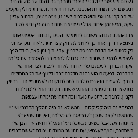
בשלום ולאפשר לי ולבני להיפרד מהדרך בה נהגנו עד כה. זה היה
רגע שבו אני משחררת את בני, משחררת אותי, ונפרדת מחלק מקסים
של הבוקר שבו אני והוא הולכים לאיטנו, מפטפטים, והרחוב עדיין
שקט, ממש זמן איכות. אבל ידעתי שהשחרור הזה רק יביא לטוב.
אז באמת בימים הראשונים ליוויתי עד הכיכר, ובחזור אספתי אותו
באמצע הדרך, אחר כך ליוויתי למרחק קצר יותר, לאחר מכן עזרתי
רק לפתוח את הדלת בכניסה לבניין, עד שתוך זמן קצר, הילד הפך
לעצמאי לגמרי. השחרור הזה גרם לו להתמודד ולהסתדר עם כל מה
שקורה בדרך. לפעמים עליו לחזור לאחור ולעבור לצד אחר של
המדרכה, לפעמים הוא נהנה מללכת לבד וללטף את כל החתולים
בדרך, לפעמים הוא נכנס לבדו למכולת וקונה לעצמו משהו – בדיוק
כמו שאר חבריו. פתאום מהרגע ששחררתי, בני החל ללכת לבדו
לקניון, לחברים, לתנועת נוער וזכה לתחושת יכולת ועצמאות.
להגיד שזה היה קלי קלות – ממש לא. זה היה תהליך הדרגתי ואיטי
שהתאים לקצב שנכון לי. הדאגה לא נעלמה, ואין יום שהיא לא
מרימה ראש, אבל כשאני מסתכלת על המכלול ורואה איך הבן שלי
השתחרר, והפך לעצמאי, עם תחושת מסוגלות ויכולת לעשות דברים