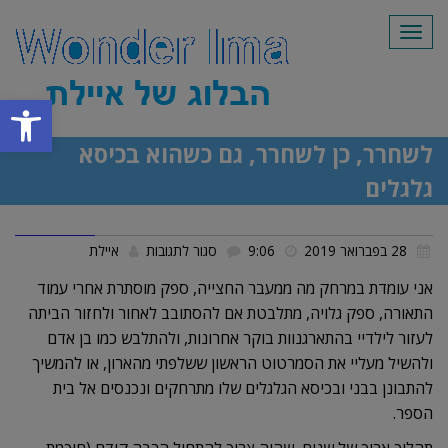
תפריט
פתח סרגל
לשחרר, כן לשחרר, גם כשהוא בכיסא
גלגלים
על
28 בפברואר 2019
9:06
סגור לתגובות
איילת
לשחרר,
אני עומדת במרחק מה ממעבר החצייה, ספק מוסתרת אחרי עמוד
כן
התאורה, ספק גלויה, מתלבטת אם להסתובב לאחור ולחזור הביתה
לעזור לילדיי בהתארגנוות בוקר אחרונות, ולהתלבש כמו בן אדם
לשחרר,
ולהשיל מעליי את הסמרטוט הראשון ששלפתי מהארון, או להמשיך
גם
להתבונן בבני ובכיסא הגלגלים שלו מתרחקים ונכנסים אל בית
כשהוא
הספר.
בכיסא