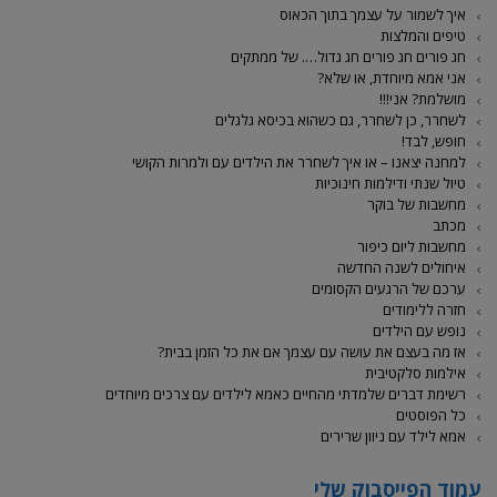
איך לשמור על עצמך בתוך הכאוס
טיפים והמלצות
חג פורים חג פורים חג גדול…. של ממתקים
אני אמא מיוחדת, או שלא?
מושלמת? אני!!!
לשחרר, כן לשחרר, גם כשהוא בכיסא גלגלים
חופש, לבד!
למחנה יצאנו – או איך לשחרר את הילדים עם ולמרות הקושי
טיול שנתי ודילמות חינוכיות
מחשבות של בוקר
מכתב
מחשבות ליום כיפור
איחולים לשנה החדשה
ערכם של הרגעים הקסומים
חזרה ללימודים
נופש עם הילדים
אז מה בעצם את עושה עם עצמך אם את כל הזמן בבית?
אילמות סלקטיבית
רשימת דברים שלמדתי מהחיים כאמא לילדים עם צרכים מיוחדים
כל הפוסטים
אמא לילד עם ניוון שרירים
עמוד הפייסבוק שלי