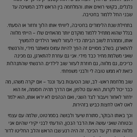
גלגלים, בקושי רואים אותו. והמלחמה בין הראש ללב המשיכה עד
שבני החל ללמוד בחטיבה.
בתחילת שנת הלימודים בחטיבה, ליוויתי אותו הלוך וחזור או הסעתי.
בגלל שהוא מתחיל ללמוד מוקדם יותר מהאחים שלו – הייתי מלווה
אותו, וממהרת לשוב הביתה כדי לעזור לשאר הילדים להמשיך
להתארגן. בשלב מסויים זה הפך להיות עמוס ומאתגר מידי, והרגשתי
שאני משלמת מחיר כבד מידי. אני גם עוזרת להתארגן, גם מכינה
כריכים, גם מלווה, גם חוזרת לעזור שוב לילדים. הרגשתי שהתנהלות
כזאת לא ממש טובה לי ולבני משפחתי.
שוב מלחמת ראש- לב, שוב הטענות בעד ונגד – אם יקרה משהו, מה
כבר יכול לקרות, הוא עם טלפון, אם הדרך תהיה חסומה, אז הוא
יחזור לאחור ויעבור לצד השני, ואם הנהגים לא יראו אותו, הוא ילמד
לאט לאט לחצות כביש בזהירות.
וכך באותו הבוקר, סתורת שיער ולבושה בסמרטוט, שלמה עם עצמי
ובטוחה שאני עושה את הדבר הנכון, הודעתי לבני יקירי שהיום אני
מלווה אותו רק עד הכיכר. זה היה רגע שבו הראש והלב החליטו לדור