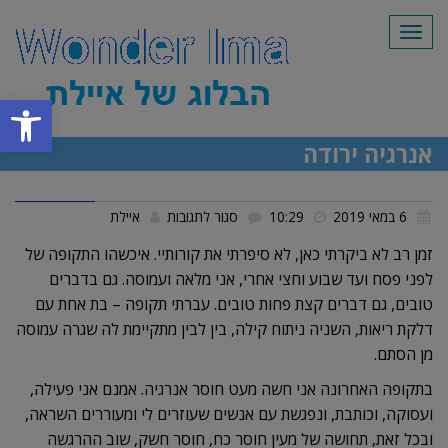
תפריט
פתח סרגל
אנרגיה ירודה
על
6 במאי 2019
10:29
סגור לתגובות
איילת
אנרגיה
זמן רב לא ביקרתי כאן, לא סיפרתי את קורותיי. איכשהו התקופה של
ירודה
לפני פסח ועד שבוע וחצי אחרי, אני מלאה ועמוסה. גם בדברים
טובים, גם דברים קצת פחות טובים. עברתי תקופה – בת אחת עם
דלקת ריאות, השניה ניתוח קילה, בין לבין מתקיימת לה שגרה עמוסה
מן הסתם.
בתקופה האחרונה אני חשה מעט חוסר אנרגיה. אמנם אני פעילה,
ועסוקה, וכותבת, ונפגשת עם אנשים שעוזרים לי ומעוררים השראה,
ובכל זאת, תחושה של מעין חוסר כח, חוסר חשק, שוב ההרגשה