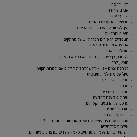
נקיון לפסח
אנרגיה ירודה
שבוע רפואי
מרשימת המעשים ההזויים
איך לשמור על עצמך בתוך הכאוס
טיפים והמלצות
חג פורים חג פורים חג גדול…. של ממתקים
אני אמא מיוחדת, או שלא?
מושלמת? אני!!!
לשחרר, כן לשחרר, גם כשהוא בכיסא גלגלים
חופש, לבד!
למחנה יצאנו – או איך לשחרר את הילדים עם ולמרות הקושי
טיול שנתי ודילמות חינוכיות
מחשבות של בוקר
מכתב
מחשבות ליום כיפור
איחולים לשנה החדשה
ערכם של הרגעים הקסומים
חזרה ללימודים
נופש עם הילדים
אז מה בעצם את עושה עם עצמך אם את כל הזמן בבית?
אילמות סלקטיבית
רשימת דברים שלמדתי מהחיים כאמא לילדים עם צרכים מיוחדים