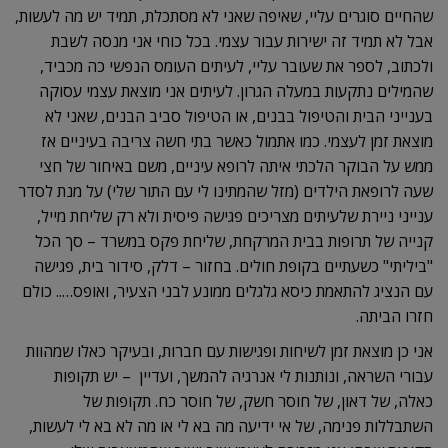
שהחיים סוגרים עליי, שאיפה שאני לא מסתכלת, תמיד יש מה לעשות,
אבל לא תמיד זה ישירות עבור עצמי. בכל כוחי אני מנסה לשבת
ולכתוב, לספר את שעובר עליי, לעיתים העומס הנפשי כה מכביד,
שהמילים נתקעות במעלה הגרון. לעיתים אני מוצאת עצמי עסוקה
בענייני הבית והטיפול בבנים, או הטיפול סביב הבנים, שאני לא
מוצאת זמן לעצמי. כמו אתמול כאשר בתי חשה צריבה בעיניים אז
ממש על הבוקר הלכתי איתה לרופא עיניים, משם באיחור של חצי
שעה לרופאת הילדים (מזל שהמתינו לי עם התור שלי) על מנת לסדר
ענייני ניירת שלעיתים מצריכים פגישה פיסית ולא רק שליחת מייל,
קנייה של תרופות בבית המרקחת, שליחת פקס במשרד – סך הכל
"ביליתי" כשעתיים בקופת חולים. בחזור – דלק, סידור בית, פגישה
עם הנציג להתאמת כיסא גלגלים ממונע לבני הצעיר, ואופס….. כולם
חזרו הביתה.
אני כן מוצאת זמן לשיחות ופגישות עם חברות, ובעיקר כאלו שמהוות
עבורי השראה, ונותנות לי אנרגיה להמשך, ועדיין – יש תקופות
כאלה, של דאון, של חוסר חשק, של חוסר כח. תקופות של
השתבללות פנימה, של אי ידיעה מה בא לי או מה לא בא לי לעשות,