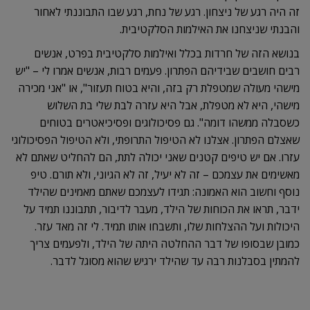
זה היה רגע של ניצחון. רגע של נחת, רגע שבו התבוננתי לאחור
והבנתי שניצחנו את האילמות הסלקטיבית.
בנושא הזה של חרדות בכלל ואילמות סלקטיבית בפרט, אנשים
רבים חושבים שבידיהם הפתרון. פעמים רבות, אנשים אמרו לי – "יש
מישהי מעולה שמטפלת רק בזה, והיא בטוח תעזור", או "אני מכירה
מישהי, היא לא מטפלת, אבל היא עזרה לבת שלי בת השלוש
כשסבלה ממשהו דומה". גם פסיכולוגים ופסיכיאטרים בטוחים
שאצלם הפתרון. אצלנו לא הטיפול התרופתי, ולא הטיפול הפסיכולוגי
עזרו. אם יש טיפים קטנים שאני יכולה לתת, הם להחליט שאתם לא
מאשימים את עצמכם – זה לא יעיל, זה לא הגיוני, ולא תורם. טיפ
נוסף וחשוב הוא האמונה: תגידו לעצמכם שאתם מאמינים שהילד
ידבר, תראו את הכוחות של הילד, מעבר לדיבור, תתבוננו תמיד על
היכולות ועל ההצלחות שלו, ותשבחו אותו תמיד. לי זה מאד עזר.
כמובן שבסופו של דבר ההחלטה היתה של הילד, ולפעמים צריך
להמתין בסבלנות רבה עד שהילד ירגיש שהוא מסוגל לדבר.