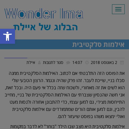
תפריט
פתח סרגל
אילמות סלקטיבית
על
2 באוגוסט 2018
14:07
סגור לתגובות
איילת
אילמות
את הפוסט הזה התלבטתי אם לכתוב. האילמות הסלקטיבית ממנה
סלקטיבית
סבלו בניי, שייכת לעבר. זהו פרק שהיה ונגמר. הרצון הטבעי שלי
הוא לשים את זה מאחורי, ולשכוח שזה בכלל אי פעם היה. ובכל זאת,
אני חשה שהנסיון שצברתי עם האילמות הסלקטיבית של בניי, מחייב
התייחסות מצידי, גם למען עצמי, כדי להתבונן אחורה ולנסות מעט
להבין, וגם למען אותם הורים שמתמודדים עם אילמות סלקטיבית
ואולי ימצאו משהו בפוסט שיעזור להם.
אילמות סלקטיבית היא מצב שבו הילד "בוחר" לא לדבר במקומות