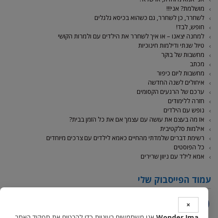
מושלמת? אני!!!
לשחרר, כן לשחרר, גם כשהוא בכיסא גלגלים
חופש, לבד!
למחנה יצאנו – או איך לשחרר את הילדים עם ולמרות הקושי
טיול שנתי ודילמות חינוכיות
מחשבות של בוקר
מכתב
מחשבות ליום כיפור
איחולים לשנה החדשה
ערכם של הרגעים הקסומים
חזרה ללימודים
נופש עם הילדים
אז מה בעצם את עושה עם עצמך אם את כל הזמן בבית?
אילמות סלקטיבית
רשימת דברים שלמדתי מהחיים כאמא לילדים עם צרכים מיוחדים
כל הפוסטים
אמא לילד עם ניוון שרירים
עמוד הפייסבוק שלי
×
Facebook
Wonder Ima
אנו משתמשים בעוגיות כדי להבטיח את תפקוד האתר