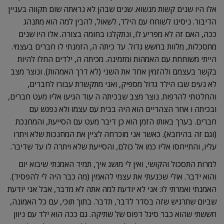
אלו היו שנים קשות מנשוא. שנים שבהן לא נראתה שום תקווה בעניין
הדיבור. ניסינו לשוחח עם הילד, לשאול, להבין למה הוא מתנהג
ככה, האם זה לא מפריע לו, ונתקלנו בחומה בצורה. אלו היו שנים
מתסכלות, מלוות בחשש גדול. עד כיתה ה, הזמנתי לו חברים בעצמי.
הייתי משוחחת עם האמהות ומזמינה. מכיתה ה, ילדים החלו להיות
בקשר בעצמם ולהזמין אחד את השני (לא דרך האמהות). ונוצר מצב
לא נעים שבו הילד גדול מספיק, ואני מתקשרת עבורו לחברים,
והחלטתי להרפות. נוצר מצב שבכיתה ה עוד הגיעו אליו מעט חברים,
ובכיתה ו אחר הצהריים הוא היה בבית עם עצמו ולא נפגש עם
חברים. בערך באותו הזמן הוא כן דיבר מעט עם הסייעת, והמחנכת
(וגם זה בהיחבא). כאשר אני מוכרחה לציין את המחנכות שלא ויתרו
עליו, והתייחסו אליו כמו אל כולם, והסייעת שלא ויתרה לו עד שדיבר.
למרות התסכול והקושי, ואין לי מושג איך, תמיד האמנתי שיבוא יום
והוא ידבר. אולי שכנעתי את עצמי להאמין (מה כבר היה לי להפסיד).
האמנתי ואמרתי לו: אני לא יודעת למה אתה לא מדבר, אבל אני יודעת
שביום שתרגיש שזה בסדר לדבר, תדבר. בתוך תוכי, עם כל האמונה,
חששתי שהוא כבר סיגל דפוס של שתיקה. גם ככה הוא ילד עם ניוון