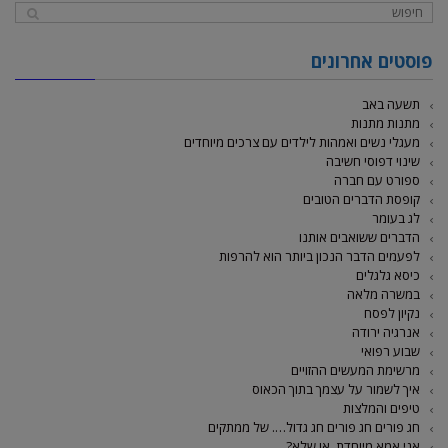
פוסטים אחרונים
תשעה באב
מתנות מתנות
מעגלי נשים ואמהות לילדים עם צרכים מיוחדים
שינוי דפוסי חשיבה
ספורט עם חברה
קופסת הדברים הטובים
לג בעומר
הדברים ששואבים אותנו
לפעמים הדבר הנכון ביותר הוא להרפות
כיסא גלגלים
במשרה מלאה
נקיון לפסח
אנרגיה ירודה
שבוע רפואי
מרשימת המעשים ההזויים
איך לשמור על עצמך בתוך הכאוס
טיפים והמלצות
חג פורים חג פורים חג גדול…. של ממתקים
אני אמא מיוחדת, או שלא?